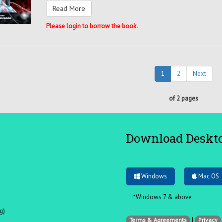
Read More
Please login to borrow the book.
1
2
Next
of 2 pages
Download Deskt
Windows
Mac OS
*Windows 7 & above
g)
|
Terms & Agreements
Privacy